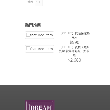
幾米
1
熱門推薦
【KIDULT】枕頭保潔墊
兩入
$590
【KIDULT】質樸天然水
洗棉 被單床包組－奶茶
色
$2,680