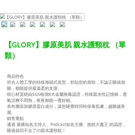
【GLORY】膠原美肌 親水護頸枕 （單
顆）
商品特色
符合人體工學的特殊海鷗式造型，舒貼您的肩頸，不論正睡或側
睡，都能提供最溫柔的支撐。
枕心材質經由SGS檢測8大金屬無毒認證，特殊親水性記憶棉，透
氣涼爽不悶熱，夜夜都能一覺好眠。
表布層添加膠原蛋白成分，讓您睡覺時同時保養肌膚，越睡越美
麗。
銷售重點
通過 廣播知名主持人、Podcast知名主播、挑枕大魔王 的認證，
睡過就回不去了の親水護頸枕！